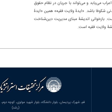
راب می‌یابد و می‌تواند با جریان در نظام حقوق
ی شکوفا باشد. «ایدۀ‌ ولایت فقیه» همین «ایدۀ
ت. بازخوانی اندیشۀ مبنای مدیریت دین‌‌شناخت
یشۀ ولایت فقیه است.
(رشد)