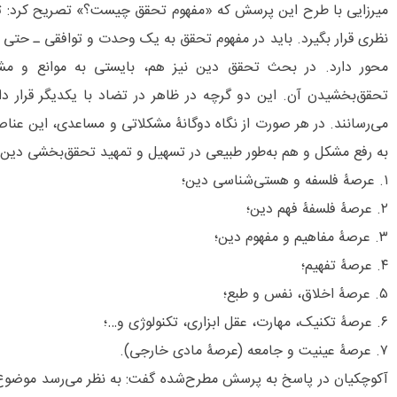
میرزایی با طرح این پرسش که «مفهوم تحقق چیست؟» تصریح کرد: تح
نظری قرار بگیرد. باید در مفهوم تحقق به یک وحدت و توافقی ـ حتی 
محور دارد. در بحث تحقق دین نیز هم، بایستی به موانع و م
تحقق‌بخشیدن آن. این دو گرچه در ظاهر در تضاد با یکدیگر قرار دار
می‌رسانند. در هر صورت از نگاه دوگانۀ مشکلاتی و مساعدی، این عن
به رفع مشکل و هم به‌طور طبیعی در تسهیل و تمهید تحقق‌بخشی دین،
۱. عرصۀ فلسفه و هستی‌شناسی دین؛
۲. عرصۀ فلسفۀ فهم دین؛
۳. عرصۀ مفاهیم و مفهوم دین؛
۴. عرصۀ تفهیم؛
۵. عرصۀ اخلاق، نفس و طبع؛
۶. عرصۀ تکنیک، مهارت، عقل ابزاری، تکنولوژی و…؛
۷. عرصۀ عینیت و جامعه (عرصۀ مادی خارجی).
آکوچکیان در پاسخ به پرسش مطرح‌شده گفت: به نظر می‌رسد موضوع