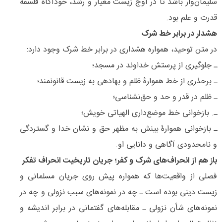
سلیمان‌وار باشد تا در اوج زیست معیار و رشد، خودآگاه فلسفۀ
قدرت و علم بود.
هشدار در برابر خط شرک
در متن توحید، همواره هشداری در برابر خط شرک وجود دارد:
ـ جلوگیری از پرستش خداوند در مسجد؛
ـ برحذری از خط هموارۀ ظلم و بهادهی به زیست قانونمند؛
ـ ظلم در قدر و حد و حق‌نشناسی؛
ـ. بازخوانی خط موضع‌داری الهیاتی خویش؛
ـ بازخوانی هموارۀ بینش به مظهر حق و نشان خدا و گستردگی
و نامحدودی آگاهی و دانایی او.
باز هم از انحراف‌های شرک و کفر؛ جریان تاریخیت انحراف تفکر
فصلی از واقعیت‌ها که همواره پیش روی جریان مسلمانی و
زیست دینی بوده است ـ چه در نمونه‌های سبب نزولی و چه در
نمونه‌های شأن نزولی ـ مقابله‌های گفتمانی در برابر اندیشه و