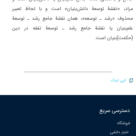
مراد، «نقشۀ توسعۀ دانش‌بنیان» است و با لحاظ تعبیر
محذوف «رشد ـ توسعه»، همان نقشۀ جامع رشد ـ توسعۀ
علم‌بنیان یا نقشۀ جامع رشد ـ توسعۀ تفقه در دین
(حکمت)بنیان است.
کپی لینک
دسترسی سریع
فروشگاه
اخبار دانشی