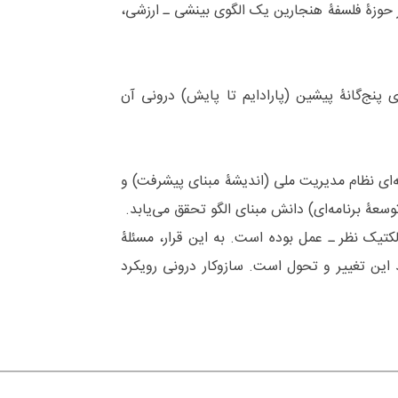
ز حوزۀ فلسفۀ هنجارین یک الگوی بینشی ـ ارزشی،
 پنج‏‌گانۀ پیشین (پارادایم تا پایش) درونی آن
ه‌‌ای نظام مدیریت ملی (اندیشۀ مبنای پیشرفت) و
سعۀ برنامه‌‌ای) دانش مبنای الگو تحقق می‌‌یابد.
تیک نظر ـ عمل بوده است. به این قرار، مسئلۀ
این تغییر و تحول است. سازوکار درونی رویکرد