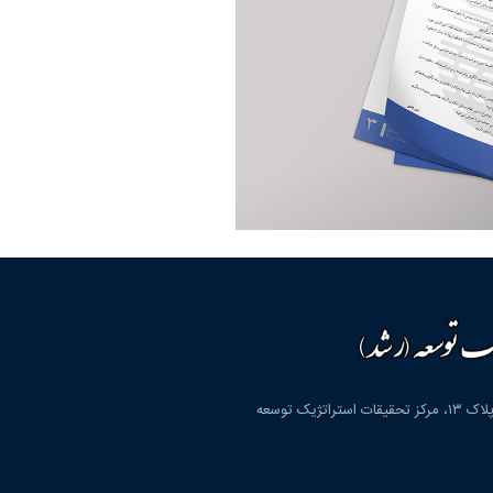
قم، شهرک پردیسان، بلوار دانشگاه، بلوار شهید مولوی، کوچه دوم، پلاک ۱۳، مرکز تحقیقات استراتژیک توسعه