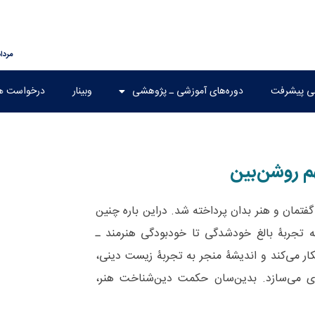
مرداد ۱۵, ۵
هی پیشرفت
دوره‌های آموزشی ـ پژوهشی
وبینار
درخواست ه
م روشن‌بین
ان و هنر بدان پرداخته شد. دراین باره چنین
تجربۀ بالغ خودشدگی تا خودبودگی هنرمند ـ
کار می‌کند و اندیشۀ منجر به تجربۀ زیست دینی،
ری می‌سازد. بدین‌سان حکمت دین‌شناخت هنر،