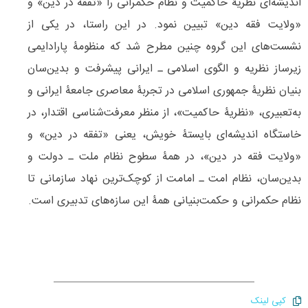
اندیشه‌ای نظریۀ حاکمیت و نظام حکمرانی را «تفقه در دین» و
«ولایت فقه دین» تبیین نمود. در این راستا، در یکی از
نشست‌های این گروه چنین مطرح شد که منظومۀ پارادایمی
زیرساز نظریه و الگوی اسلامی ـ ایرانی پیشرفت و بدین‌سان
بنیان نظریۀ جمهوری اسلامی در تجربۀ معاصری جامعۀ ایرانی و
به‌تعبیری، «نظریۀ حاکمیت»، از منظر معرفت‌شناسی اقتدار، در
خاستگاه اندیشه‌ای بایستۀ خویش، یعنی «تفقه در دین» و
«ولایت فقه در دین»، در همۀ سطوح نظام ملت ـ دولت و
بدین‌سان، نظام امت ـ امامت از کوچک‌ترین نهاد سازمانی تا
نظام حکمرانی و حکمت‌بنیانی همۀ این سازه‌های تدبیری است.
کپی لینک