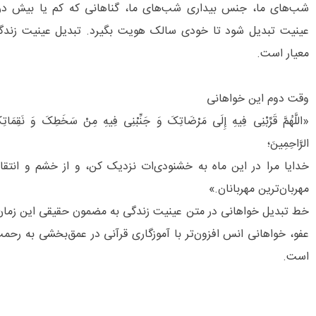
شب‌های ما، جنس بیداری شب‌های ما، گناهانی که کم یا بیش در زن
عینیت تبدیل شود تا خودی سالک هویت بگیرد. تبدیل عینیت زندگ
معیار است.
وقت دوم این خواهانی
«اللَّهُمَّ قَرِّبْنِی فِیهِ إِلَی مَرْضَاتِکَ وَ جَنِّبْنِی فِیهِ مِنْ سَخَطِکَ وَ نَقِمَاتِکَ
الرَّاحِمِینَ؛
خدایا مرا در این ماه به خشنودی‌ات نزدیک کن، و از خشم و انتقام
مهربان‌ترین مهربانان.»
خط تبدیل خواهانی در متن عینیت زندگی به مضمون حقیقی این زمان م
عفو، خواهانی انس افزون‌تر با آموزگاری قرآنی در عمق‌بخشی به رحم
است.