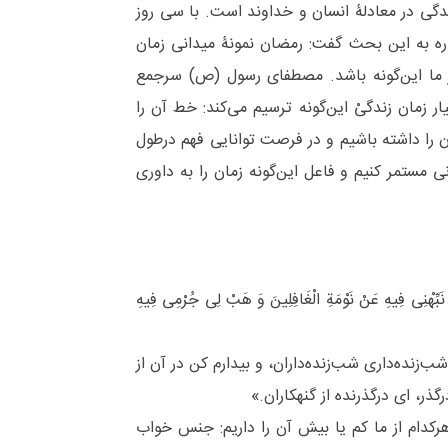
ندگی در معادلۀ انسان و خداوند است. با سی روز
اره به این بحث گفت: رمضان نمونۀ میدانی زمان
ز ما این‌گونه باشد. مصطفای رسول (ص) سرجمع
 زمان زندگیْ این‌گونه ترسیم می‌کند: خط آن را
ن را داشته باشیم و در فرصت توانایی فهم درطول
 مستمر کنیم و فاعل این‌گونه زمان را به داوری
نَبِّهْنِی فِیهِ عَنْ نَوْمَةِ الْغَافِلِینَ وَ هَبْ لِی جُرْمِی فِیهِ
ا شب‌زنده‌داری شب‌زنده‌داران، و بیدارم کن در آن از
ذر، ای درگذرنده از گنهکاران.»
کدام از ما کم یا بیش آن را داریم: جنس خواب