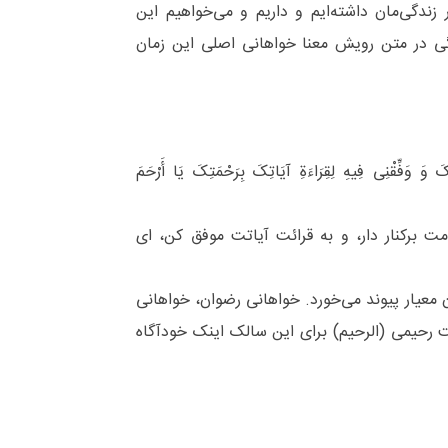
دگی‌مان داشته‌ایم و داریم و می‌خواهیم این
ی در متن رویش معنا خواهانی اصلی این زمان
 وَ وَفِّقْنِی فِیهِ لِقِرَاءَةِ آیَاتِکَ بِرَحْمَتِکَ یَا أَرْحَمَ
ت برکنار دار، و به قرائت آیاتت موفق کن، ای
عیار پیوند می‌خورد. خواهانی رضوان، خواهانی
ت رحیمی (الرحیم) برای این سالک اینک خودآگاه