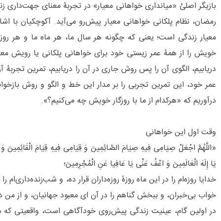
بازیگر اصلیْ «میانداری خواهانی معیار» در تجربۀ معنای جهت‌داری ز
رمضان، نظام پلکانی خواهانی معیار پیش‌رو می‌آید. آکوچکیان با اش
معیار زندگی است؛ یعنی که چگونه هر سال ما، هر ماه ما و هر رو
خویش را از همۀ عمر زیستی خود برای خواهانی پلکانی یا رویش معیار
دریابیم، الگوی آن را پس روش جاری در آن را دریابیم، تمرین تجربۀ آ
عمر خود، این تمرین تجربی را بر مدار این خط و الگو و روش بازخوانی
درآوریم که «هرکدام از ما با روزگار خویش چه می‌کنیم؟».
وقت اول این خواهانی
«اللَّهُمَّ اجْعَلْ صِیَامِی فِیهِ صِیَامَ الصَّائِمِینَ وَ قِیَامِی فِیهِ قِیَامَ الْقَائِمِینَ وَ 
یَا إِلَهَ الْعَالَمِینَ وَ اعْفُ عَنِّی یَا عَافِیا عَنِ الْمُجْرِمِینَ؛
خدایا روزه‌ام را در این ماه روزۀ روزه‌داران قرار ده، و شب‌زنده‌داری‌ام ر
خواب بی‌خبران، و ببخش گناهم را در آن ای معبود جهانیان، و از من درگ
در اولین گام، عینیت زندگی پیش‌روی خودآگاهی است، واقعیتی که هر