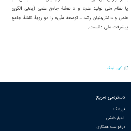
یا نظام ملی تولید علم» و « نقشۀ جامع علمی (یعنی الگوی
علمی و دانش‌بنیان رشد ـ توسعة ملّی» را دو رویۀ نقشۀ جامع
پیشرفت ملی دانست.
کپی لینک
دسترسی سریع
فروشگاه
اخبار دانشی
درخواست همکاری