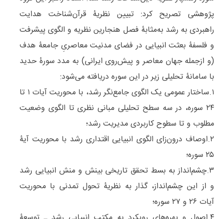
پژوهشی تصریح کرد: تبیین نظریۀ قرآن‌شناخت هدایت
راهبردی به رشد به‌مثابۀ فصل هنجارین نظریه و الگوی پیشرفت
و فلسفۀ بعثت انبیایی در فضای مدنیت معاصریِ جامعۀ هدف
(و ازجمله جهان معاصر و پیش‌روی ایرانی) به مدد سورۀ حدید
با سامانۀ تحلیلی زیر در این سوره دریافته می‌‌شود:
۱.ساختار عمومی یک الگوی جامع‌نگر رشد، با محوریت آیات ۱ تا
۲۴ سوره، در سه سطح تحلیلی مبانی نظری تا الگوی وضعیت
مطلوب و تا سطوح کاربردی مدیریت رشد؛
۲.اوصاف درون‌‌زای الگوی انبیایی اقتداری رشد با محوریت آیۀ
۲۵ سوره؛
۳.چشم‌انداز به بسط تحقق تاریخی بینش و منش انبیایی رشد
و از این چشم‌‌انداز، گذار به نظریۀ تحول تمدنی با محوریت
آیات ۲۶ و ۲۷ سوره؛
۴.اصول و بهره‌‌های رویکرد به مکتب انبیایی رشد ـ توسعۀ