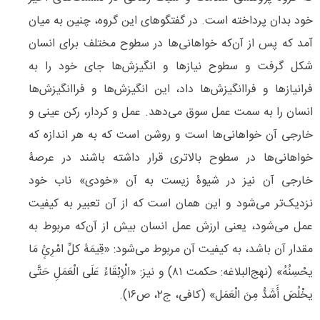
خود بدان پرداخته است. در گفتگوهای این گروه، چنین به میان
آمد که پس از آن‌که خواهانی‌ها در سطوح مختلف برای انسان
شکل گرفت و سطوح نیازها و انگیزش‌ها جای خود را به
فرانیازها و فراانگیزش‌ها داد، این انگیزش‌ها و فراانگیزش‌ها
انسان را به سمت عمل سوق می‌دهد. عمل و کردار، رکن عینی و
خارجی آن خواهانی‌ها است و روشن است که به هر اندازه که
خواهانی‌ها در سطوح بالاتری قرار داشته باشند در عرصۀ
خارجی آن نیز در شیوۀ زیست به آن «خودی» ناب خود
نزدیک‌تر می‌شود و این همان است که از آن تعبیر به کیفیت
عمل می‌شود، یعنی ارزش عمل انسان بیش از آن‌که مربوط به
مقدار آن باشد، به کیفیت آن مربوط می‌شود: «قِیمَۀ کلِّ امْرِئٍ مَا
یحْسِنُهُ» (نهج‌البلاغه: حکمت ۸۱) و نیز: «الْإِبْقَاءُ عَلَى الْعَمَلِ حَتَّى
یخْلُصَ أَشَدُّ مِنَ الْعَمَل‏» (کافی، ج۲، ص۱۶).