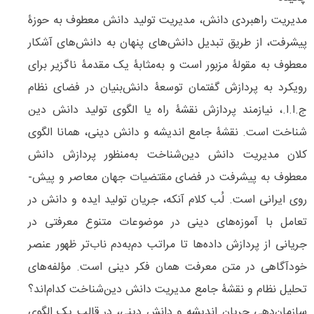
مدیریت راهبردی دانش، مدیریت تولید دانش معطوف به حوزۀ
پیشرفت، از طریق تبدیل دانش‌­های پنهان به دانش­‌های آشکار
معطوف به مقولۀ مزبور است و به‌مثابۀ یک مقدمۀ ناگزیر برای
رویکرد به پردازش گفتمان توسعۀ دانش‌­بنیان در فضای نظام
ج.ا.ا.، نیازمند پردازش نقشۀ راه یا الگوی تولید دانش دین­‌
شناخت است. نقشۀ جامع اندیشه و دانش دینی، همانا الگوی
کلان مدیریت دانش ­دین‌­شناخت به‌منظور پردازش دانش
معطوف به پیشرفت در فضای مقتضیات جهان معاصر و پیش­
روی ایرانی است. لُب کلام آنکه، جریان تولید ایده و دانش در
تعامل با آموزه‌­های دینی در موضوعات متنوع معرفتی در
جریانی از پردازش داده­‌ها تا مراتب دم‌به‌دم ناب­‌تر ظهور عنصر
خودآگاهی در متن معرفت همان فکر دینی است. مؤلفه­‌های
تحلیل نظام و نقشۀ جامع مدیریت دانش دین­‌شناخت کدام‌اند؟
سازمان‌دهی جریان اندیشه و دانش ­دینی، در قالب یک الگوی