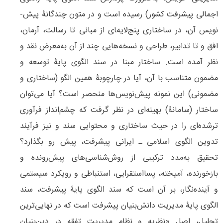
اجمالی پیشرفت کشور) رسیده است و در متون چندگانۀ پیش‌­
نویس آن، در ساختاری پنج‌لایه­‌‍ای از­ مبانی تا رسالت، آرمان،
افق و تا تدابیر، طراحی و نسخه‌هایی چند از آن به‌معرض نقد و
نظر آمده است. ساختار مبنا در سند الگوی پایۀ توسعه و
مضمون متناسب با آن، آیا در چارچوبۀ همین الگو (ساختاری و
مضمونی) این نمونه پیش‌­نویس‌ها منحصر است؟ آیا می­‌توان
ساختار (سامانۀ) بهینه‌­ای در نظر گرفت که چشم‌­ا­نداز فرآوری­‌
ترشده‌­ای را در حیث ساختاری و محتوایی سند و نیز فرآیند
تدوین الگوی اسلامی ـ ایرانی پیشرفت، پیش ­رو بگذارد؟
تحقیق به‌مدد ترکیبی از روش‌شناسی‌های پیش‌رونده و
بازخورنده، آمیخته، پسا‌استقرایی، استنباطی و رویکرد سیستمی
و آینده‌نگار، بر آن است که سند الگوی پایۀ پیشرفت، سند
الگوی پایۀ مدیریت دانش‌­بنیان پیشرفت است که در نهایی­‌ترین
تحلیل، اصل «نظریه و نظام مدیریت تفقه در دین­‌بنیان