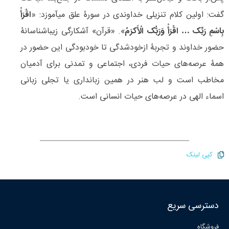
گفت: اولین کلام تنزیلی خداوندی در سورۀ علق می‎آموزد: «
اقْرَأْ
بِاسْمِ رَبِّک … اقْرَأْ وَرَبُّک الْأَکرَمُ
». «قرآن» آشکارگی زیباشناسانۀ
حضور خداوند و تجربۀ ازخودشدگی تا خودبودگی این حضور در
همۀ عرصه‌‌های حیات فردی، اجتماعی و تمدنی برای آدمیان
مخاطب است و لب هنر در همین زبانداری یا تجلی زبانی
اسماء الهی در عرصه‌‌های حیات انسانی است.
کپی لینک
دسترسی سریع
فروشگاه