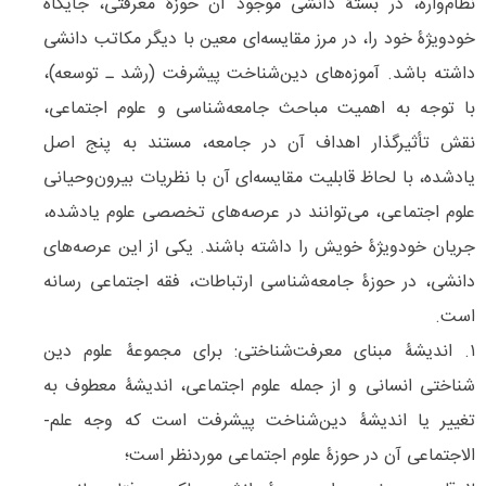
نظام­‌واره، در بستۀ دانشی موجود آن حوزۀ معرفتی، جایگاه
خودویژۀ خود را، در مرز مقایسه‌­ای معین با دیگر مکاتب دانشی
داشته باشد. آموزه‌­های دین­‌شناخت پیشرفت (رشد ـ توسعه)،
با توجه به اهمیت مباحث جامعه­‌شناسی و علوم اجتماعی،
نقش تأثیرگذار اهداف آن در جامعه، مستند به پنج اصل
یادشده، با لحاظ قابلیت مقایسه‌­ای آن با نظریات بیرون­‌وحیانی
علوم اجتماعی، می‌­توانند در عرصه‌های تخصصی علوم یادشده،
جریان خودویژۀ خویش را داشته باشند. یکی از این عرصه­‌های
دانشی، در حوزۀ جامعه­‌شناسی ارتباطات، فقه اجتماعی رسانه
است.
۱. اندیشۀ مبنای معرفت‌­شناختی: برای مجموعۀ علوم دین­‌
شناختی انسانی و از جمله علوم اجتماعی، اندیشۀ معطوف به
تغییر یا اندیشۀ دین­‌شناخت پیشرفت است که وجه علم‌­
الاجتماعی آن در حوزۀ علوم اجتماعی موردنظر است؛