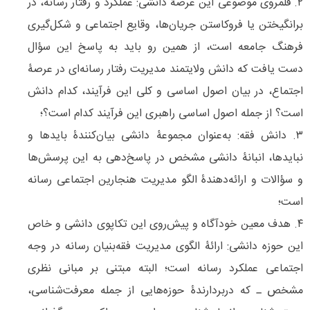
۲. قلمروی موضوعی این عرصۀ دانشی: عملکرد و رفتار رسانه، در
برانگیختن یا فروکاستن جریان­‌ها، وقایع اجتماعی و شکل­‌گیری
فرهنگ جامعه است، از همین ­‌رو باید به پاسخ این سؤال
دست یافت که دانش ولایتمند مدیریت رفتار رسانه­‌ای در عرصۀ
اجتماع، در بیان اصول اساسی و کلی این فرآیند، کدام دانش
است؟ از جمله اصول اساسی راهبری این فرآیند کدام است؟؛
۳. دانش فقه: به‌عنوان مجموعۀ دانشی بیان‌کنندۀ بایدها و
نبایدها، انبانۀ دانشی مشخص در پاسخ‌دهی به این پرسش‌­ها
و سؤالات و ارائه‌دهندۀ الگو مدیریت هنجارین اجتماعی رسانه
است؛
۴. هدف معین خودآگاه و پیش‌­روی این تکاپوی دانشی و خاص
این حوزه دانشی: ارائۀ الگوی مدیریت فقه‌­بنیان رسانه در وجه
اجتماعی عملکرد رسانه است؛ البته مبتنی بر مبانی نظری
مشخص ـ که دربردارندۀ حوزه‌­هایی از جمله معرفت­‌شناسی،