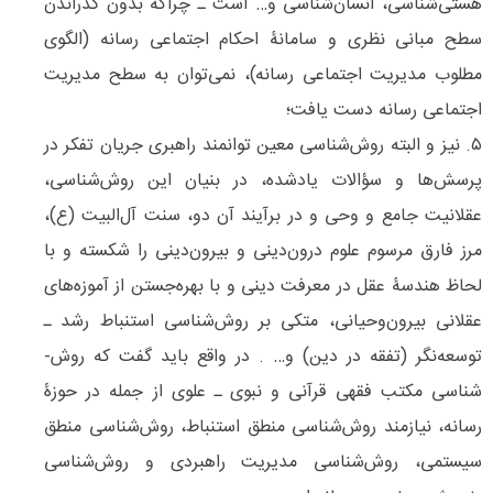
هستی­‌شناسی، انسان­‌شناسی و… است ـ چراکه بدون گذراندن
سطح مبانی نظری و سامانۀ احکام اجتماعی رسانه (الگوی
مطلوب مدیریت اجتماعی رسانه)، نمی­‌توان به سطح مدیریت
اجتماعی رسانه دست یافت؛
۵. نیز و البته روش‌­شناسی معین توانمند راهبری جریان تفکر در
پرسش­‌ها و سؤالات یادشده، در بنیان این روش‌­شناسی،
عقلانیت جامع و وحی و در برآیند آن دو، سنت آل‌البیت (ع)،
مرز فارق مرسوم علوم درون‌­دینی و بیرون­‌دینی را شکسته و با
لحاظ هندسۀ عقل در معرفت دینی و با بهره‌جستن از آموزه­‌های
عقلانی بیرون‌وحیانی، متکی بر روش‌­شناسی استنباط رشد ـ
توسعه­‌نگر (تفقه در دین) و… . در واقع باید گفت که روش‌­
شناسی مکتب فقهی قرآنی و نبوی ـ علوی از جمله در حوزۀ
رسانه، نیازمند روش­‌شناسی منطق استنباط، روش­‌شناسی منطق
سیستمی، روش‌­شناسی مدیریت راهبردی و روش‌شناسی