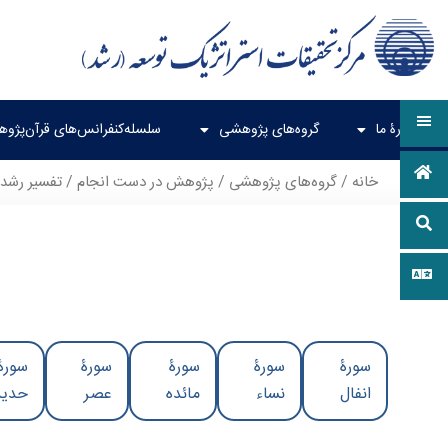
دربارۀ ما
گروه‌های پژوهشی
سلسله‌کنفرانس‌های قرآن‌پژو
خانه
/
گروه‌های پژوهشی
/
پژوهش در دست انجام
/ تفسیر رشد
سورۀ
سورۀ
سورۀ
سورۀ
سورۀ
انفال
نساء
مائده
عصر
حدید