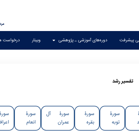
مرداد ۱۵
هی پیشرفت
دوره‌های آموزشی ـ پژوهشی
وبینار
درخواست ه
تفسیر رشد
سورۀ
سورۀ
سورۀ آل
سورۀ
سورۀ
توبه
بقره
عمران
انعام
اعراف