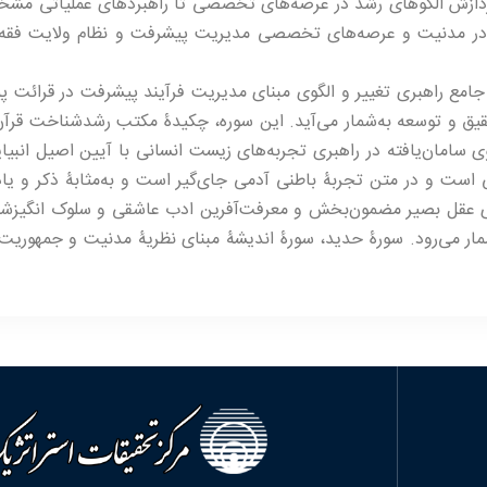
ه پردازش الگوهای رشد در عرصه‌های تخصصی تا راهبردهای عملیاتی مش
نی در مدنیت و عرصه‌های تخصصی مدیریت پیشرفت و نظام ولایت فقه
جامع راهبری تغییر و الگوی مبنای مدیریت فرآیند پیشرفت در قرائت پ
حقیق و توسعه به‌شمار می‌آید. این سوره، چکیدۀ مکتب رشدشناخت قرآن
 سامان‌یافته در راهبری تجربه­‌های زیست انسانی با آیین اصیل انبی
است و در متن تجربۀ باطنی آدمی جای‌گیر است و به‌مثابۀ ذکر و یاد
ری عقل بصیر مضمون‌­بخش و معرفت‌آفرین ادب عاشقی و سلوک انگیز
شمار می‌رود. سورۀ حدید، سورۀ اندیشۀ مبنای نظریۀ مدنیت و جمهوریت