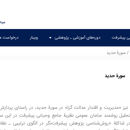
مرداد ۱۵, 
هی پیشرفت
دوره‌های آموزشی ـ پژوهشی
وبینار
درخواست ه
/ سورۀ حدید
سورۀ حدید
یز «مدیریت و اقتدار عدالت‌‌ گرا» در سورۀ حدید، در راستای پردازش
تحلیل روشمند سامان عمومی نظریۀ جامع وحیانی پیشرفت در این س
شاکلۀ «روش‌شناسی پژوهش پیشرفت‌­نگر در الگوی ترتیبی ـ نظام‌و