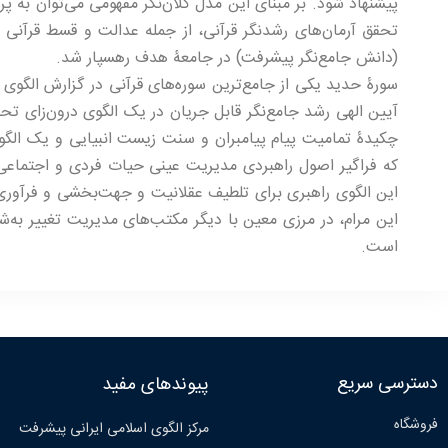
پیشنهاد شود. بر مبنای این مدل کلان‌نگر مفهومی می‌توان ب
تحقق آرمان‌­های رشدنگر قرآنی، از جمله عدالت و قسط قرآ
(دانش جامع‌­نگر پیشرفت) در جامعۀ هدف رهسپار شد.
سورۀ حدید یکی از جامع‌ترین سوره‌های قرآنی در گزارش الگوی 
آیین الهی رشد جامع‌­نگر قابل جریان در یک الگوی درون‌زای ت
چکیدۀ تمامیت پیام پیامبران و سنت زیست انبیایی و یک الگوی
که فراگیر اصول راهبردی مدیریت عینی حیات فردی و اجتماعی 
این الگوی راهبری برای تلطیف عقلانیت و جهت­‌بخشی و فرآو
این مرام، در مرزی معین با دیگر مکتب‌های مدیریت تغییر به‌
است.
دسترسی سریع
پیوندهای مفید
فروشگاه
مرکز الگوی اسلامی ایرانی پیشرفت