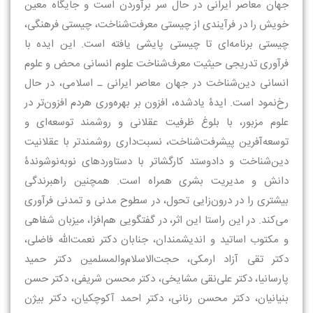
جهان معاصر ایرانی در حال سر برآوردن است و جایگاه معین
خویش را در فرآیندی از چیستی معرفت‌شناخت، چیستی فرهنگی،
چیستی برنامه‌ای تا چیستی پایشی یافته است. این ایده با
فرآوری تدریجی حیثیت معرف‌شناخت علوم انسانی محض و علوم
انسانی دین‌شناخت در جهان معاصر ایرانی ـ اسلامی، در حال
رخ‌نمود است. ایدۀ یادشده، افزون بر بهره‌وری هردم افزون‌تر در
علوم مزبور، با بلوغ ظرفیت عقلانی و روشمند توسعه‌ای و
توسعه‌آفرین پیشرفت‌شناخت، نسبت‌داری روشمندتر با عقلانیت
دین‌شناخت و دادوستد کارگشاتر با دستاوردهای نوبه‌نوشوندۀ
دانش و مدیریت بشری همراه است. همچنین راهبرندگی
بیشتری را در درون‌زایی تحول، در سطوح مدنی و تمدنی فرآوری
می‌کند. در این راستا این اثر، در گفتگویی هم‌افزا، میزبان شفاهی
و مکتوب اساتید و اندیشمندان، جنابان دکتر نعمت‌الله فاضلی،
دکتر تقی آزاد ارمکی، حجت‌الاسلام‌والمسلمین دکتر حمید
پارسانیا، دکتر علی‌نقی مشایخی، دکتر محسن شریفی، دکتر حسن
بنیانیان، دکتر محسن رنانی، دکتر احمد آکوچکیان، دکتر بیژن